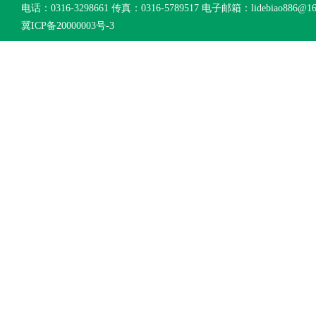
电话：0316-3298661 传真：0316-5789517 电子邮箱：lidebiao886@16
冀ICP备20000003号-3