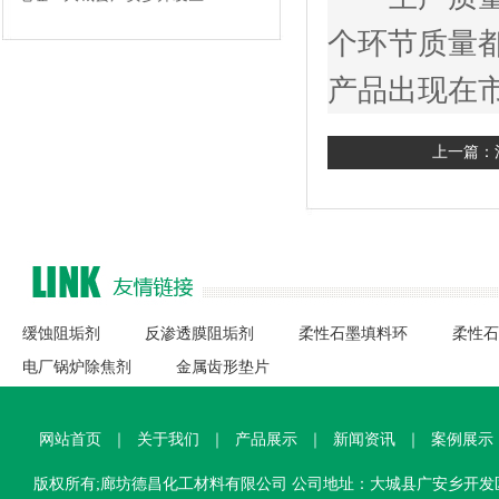
个环节质量
产品出现在
上一篇：
缓蚀阻垢剂
反渗透膜阻垢剂
柔性石墨填料环
柔性石
电厂锅炉除焦剂
金属齿形垫片
网站首页
｜
关于我们
｜
产品展示
｜
新闻资讯
｜
案例展示
版权所有;廊坊德昌化工材料有限公司 公司地址：大城县广安乡开