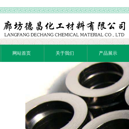
网站首页
关于我们
产品展示