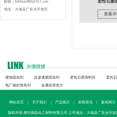
柔性石墨
邮箱：lidebiao886@163.com
地址：大城县广安乡开发区
查看详
缓蚀阻垢剂
反渗透膜阻垢剂
柔性石墨填料环
柔性石
电厂锅炉除焦剂
金属齿形垫片
网站首页
｜
关于我们
｜
产品展示
｜
新闻资讯
｜
案例展示
版权所有;廊坊德昌化工材料有限公司 公司地址：大城县广安乡开