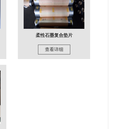
柔性石墨复合垫片
查看详细