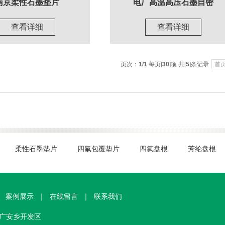
南京柔性石墨垫片
电厂高温高压石墨自密
查看详细
查看详细
页次：
1/1
每页[
30
]项 共[
5
]条记录
首
柔性石墨垫片
四氟包覆垫片
四氟盘根
芳纶盘根
｜
案例展示
｜
在线留言
｜
联系我们
县广安乡开发区