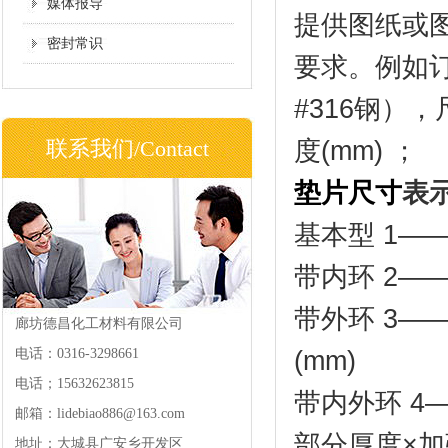
媒体报导
提供图纸或
密封常识
要求。例如
#316钢）
联系我们/Contact
度(mm) ；
垫片尺寸
表
基本型 1——
带内环 2—
带外环 3—
廊坊德昌化工材料有限公司
电话：0316-3298661
(mm)
电话；15632623815
带内外环 4
邮箱：lidebiao886@163.com
部分厚度×加
地址：大城县广安乡开发区