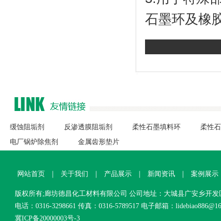
石墨环及橡
缓蚀阻垢剂
反渗透膜阻垢剂
柔性石墨填料环
柔性石
电厂锅炉除焦剂
金属齿形垫片
网站首页
｜
关于我们
｜
产品展示
｜
新闻资讯
｜
案例展示
版权所有;廊坊德昌化工材料有限公司 公司地址：大城县广安乡开
电话：0316-3298661 传真：0316-5789517 电子邮箱：lidebiao886@16
冀ICP备20000003号-3