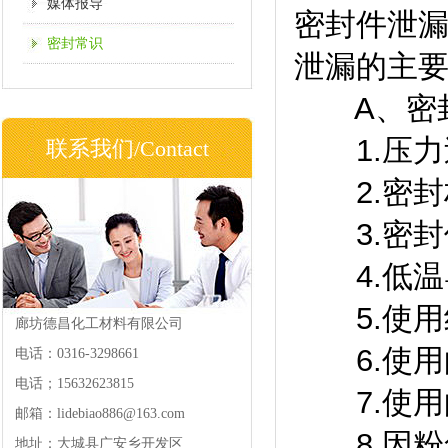
媒体报导
密封件泄
密封常识
泄漏的主
A、密封
1.压力
联系我们/Contact
2.密封
3.密封
4.低温
5.使用
廊坊德昌化工材料有限公司
6.使用
电话：0316-3298661
电话；15632623815
7.使用
邮箱：lidebiao886@163.com
8.因粉
地址：大城县广安乡开发区