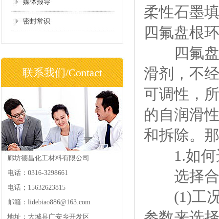
媒体报导
柔性石墨
密封常识
四氟盘根
四氟盘根
滑剂，不经
联系我们/Contact
可调性，
的自润滑
和拆除。
1.如何
廊坊德昌化工材料有限公司
选择合适
电话：0316-3298661
电话；15632623815
(1)工
邮箱：lidebiao886@163.com
参数来选择
地址：大城县广安乡开发区