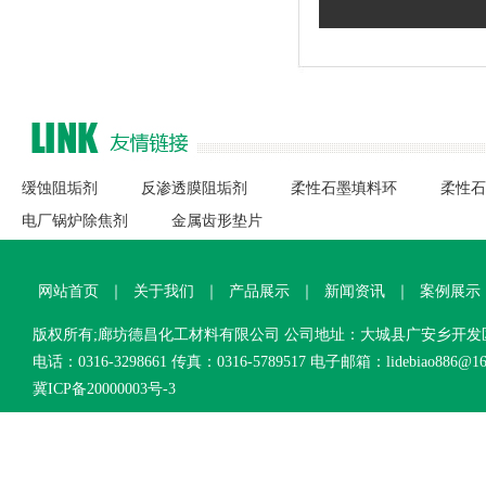
缓蚀阻垢剂
反渗透膜阻垢剂
柔性石墨填料环
柔性石
电厂锅炉除焦剂
金属齿形垫片
网站首页
｜
关于我们
｜
产品展示
｜
新闻资讯
｜
案例展示
版权所有;廊坊德昌化工材料有限公司 公司地址：大城县广安乡开
电话：0316-3298661 传真：0316-5789517 电子邮箱：lidebiao886@16
冀ICP备20000003号-3