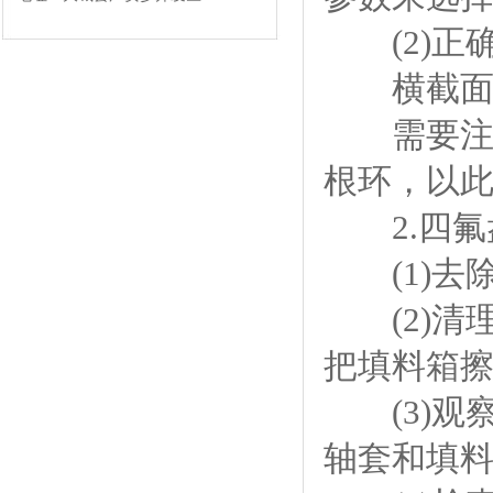
(2)正
横截面=(
需要注意
根环，以
2.四氟
(1)去
(2)清
把填料箱
(3)观
轴套和填